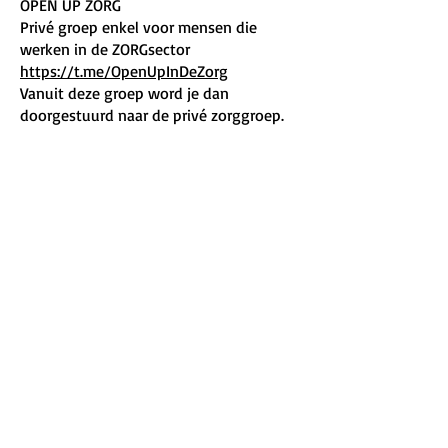
OPEN UP ZORG
Privé groep enkel voor mensen die
werken in de ZORGsector
https://t.me/OpenUpInDeZorg
Vanuit deze groep word je dan
doorgestuurd naar de privé zorggroep.
GROEPSREGELS:
Onze groepen zijn er om mensen positief
te verbinden en te activeren. De
bedoeling is dus om mensen buiten te
krijgen op een positieve manier.
Daarom enkele groepsregels:
1. Respect voor elkaar, elkaars mening en
keuzes. Wees liefdevol en