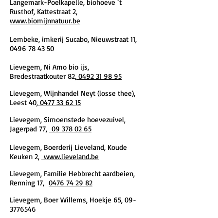
Langemark-Poelkapelle, biohoeve ’t
Rusthof, Kattestraat 2,
www.biomijnnatuur.be
Lembeke, imkerij Sucabo, Nieuwstraat 11,
0496 78 43 50
Lievegem, Ni Amo bio ijs,
Bredestraatkouter 82,
0492 31 98 95
Lievegem, Wijnhandel Neyt (losse thee),
Leest 40,
0477 33 62 15
Lievegem, Simoenstede hoevezuivel,
Jagerpad 77,
09 378 02 65
Lievegem, Boerderij Lieveland, Koude
Keuken 2,
www.lieveland.be
Lievegem, Familie Hebbrecht aardbeien,
Renning 17,
0476 74 29 82
Lievegem, Boer Willems, Hoekje 65,
09-
3776546