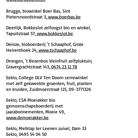
Brugge, biowinkel Boer Bas, Sint
Pietersnoordstr
aat 3,
www.boerbas.be
Deerlijk, Bokkeslot zelfoogst bio en winkel,
Tapuitstraat 57,
www.bokkeslot.be
Deinze, bioboerderij ’t Schaaphof, Grote
Heirenthoek 24,
www.tschaaphof.be
Drongen, ’t Bezenbos kleinfruit zelfpluktuin,
Gravergrachtstraat 143,
0474 23 12 78
Eeklo, College OLV Ten Doorn serrewinkel
met zelf gekweekte groenten, fruit, planten
en kruiden,
Zuidmoerstraat 125,
09-3771326
Eeklo, CSA Moeiakker bio
gemeenschapsboerderij met
jaarabonnementen, Moeie 49,
www.demoeiakker.be
Eeklo, Melktap ter Leenen zuivel, Dam 33
Eeklo,
0495 54 04 50