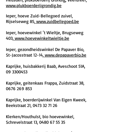
www.plukboerderijgrondig.be
Ieper, hoeve Zuid-Bellegoed zuivel,
Rijselseweg 85,
www.zuidbellegoed.be
Ieper, hoevewinkel ’t Wieltje, Brugseweg
403,
www.hoevewinkeltwieltje.be
Ieper, gezondheidswinkel De Papaver Bio,
St-Jacosstraat 12-14,
www.depapaverbio.be
Kaprijke, huisbakkerij Baab, Aveschoot 51A,
09 3300453
Kaprijke, geitenkaas Frappa, Zuidstraat 38,
0676 269 853
Kaprijke, boerderijwinkel Van Eigen Kweek,
Beekstraat 21,
0473 32 71 26
Klerken/Houthulst, bio hoevewinkel,
Schrevelstraat 13,
0480 67 55 35