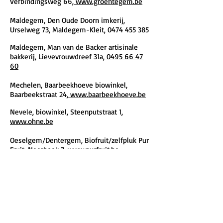
Verbindingsweg 66,
www.groentegem.be
Maldegem, Den Oude Doorn imkerij,
Urselweg 73, Maldegem-Kleit,
0474 455 385
Maldegem, Man van de Backer artisinale
bakkerij, Lievevrouwdreef 31a,
0495 66 47
60
Mechelen, Baarbeekhoeve biowinkel,
Baarbeekstraat 24,
www.baarbeekhoeve.be
Nevele, biowinkel, Steenputstraat 1,
www.ohne.be
Oeselgem/Dentergem, Biofruit/zelfpluk Pur
Fruit, Neerhoek 7,
www.purfruit.be
Oostkamp, voedingssupplementen Quercus,
Siemenslaan 11,
www.quercus.be
Pepingen, bio groenten, Huttestraat 46,
www.degroentelaar.be