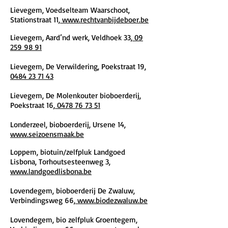
Lievegem, Voedselteam Waarschoot,
Stationstraat 11,
www.rechtvanbijdeboer.be
Lievegem, Aard’nd werk, Veldhoek 33,
09
259 98 91
Lievegem, De Verwildering, Poekstraat 19,
0484 23 71 43
Lievegem, De Molenkouter bioboerderij,
Poekstraat 16,
0478 76 73 51
Londerzeel, bioboerderij, Ursene 14,
www.seizoensmaak.be
Loppem, biotuin/zelfpluk Landgoed
Lisbona, Torhoutsesteenweg 3,
www.landgoedlisbona.be
Lovendegem, bioboerderij De Zwaluw,
Verbindingsweg 66,
www.biodezwaluw.be
Lovendegem, bio zelfpluk Groentegem,