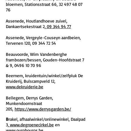
bloemen, Stationsstraat 66,
32 497 48 07
76
Assenede, Houtlandhoeve zuivel,
Dankaertsekestraat 2,
09 344 94 77
Assenede, Vergeyle-Couseyn aardbeien,
Tervenen 120,
09 344 72 54
Beauvoorde, Wim Vandenberghe
frambozen/be
ssen, Gouden-Hoofdstraat 7
& 9,
0496 10 70 96
Beernem, kruidentuin/winkel/zelfpluk De
Kruiderij, Bulscampveld 12,
www.dekruiderie.be
Bellegem, Derrys Garden,
Munkendoornstraat
205,
https://www.derrysgarden.be/
B
rakel, afhaalwinkel/onlinewinkel, Daalpad
3,
www.degroenecirkel.be
en
www.ourobouros.be