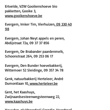
Ertvelde, VZW Gooikenshoeve
bio
pakketten, Gooike 3,
www.gooikenshoeve.be
Evergem, Imker Tim, Vierhuizen,
09 330 40
98
Evergem, Johan Neyt appels en peren,
Abdijstraat 72a,
09 37 37 856
Evergem, De Brabander paardenmelk,
Schoonstraat 264,
09 253 06 17
Evergem, Den Bunder hoevebakkerij,
Wittemoer 52 Sleidinge,
09 357 34 78
Genk, natuurbakkerij Herteleer, André
Dumontlaan 10,
www.herteleer.be
Gent, het Kaashuys,
Zwijnaardsesteenwegsteenweg 22,
www.kaashuys.be
Heusden, plukboerderij Grondig, Veerdreef,